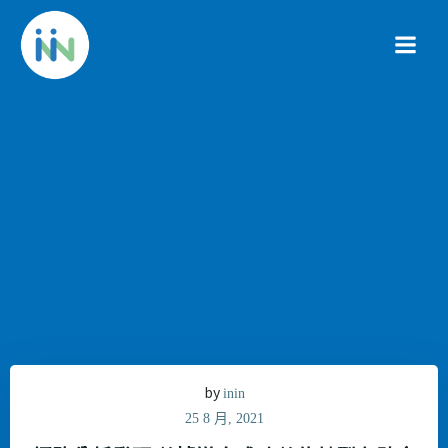
Skip
to
content
by
inin
25 8 月, 2021