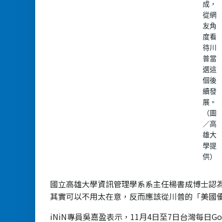
成，
從網
友角
度看
待川
普當
選這
個後
續發
展。
（圖
／高
雄大
學提
供）
國立高雄大學資訊管理學系系主任楊書成博士認
其實可以不用太在意，反而應該從川普的「美國
iNiN專員吳嘉盈表示，11月4日至7日台灣每日