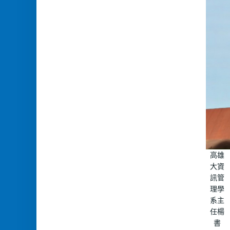
高雄
大資
訊管
理學
系主
任楊
書