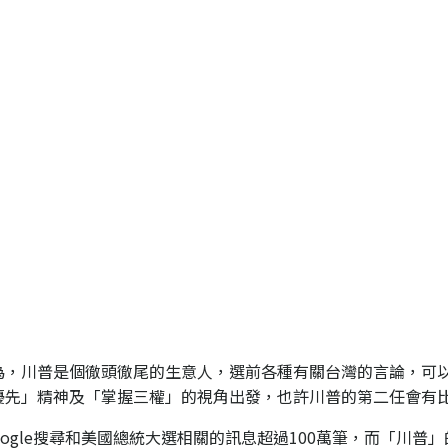
為，川普是個徹頭徹尾的生意人，選前各種有關台灣的言論，可
優先」精神及「掌握三權」的視角出發，也許川普的第二任會有
Google搜尋和美國總統大選相關的訊息超過100萬筆，而「川