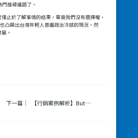
熱門搜尋議題了。
度僅止於了解事情的結果，畢竟我們沒有選擇權，
這也凸顯出台灣年輕人普遍政治冷感的現況，然
發展。
下一篇｜
【行銷案例解析】Butter Bear 從咖啡店吉祥物到社群行銷與 IP 行銷的成功之路
on