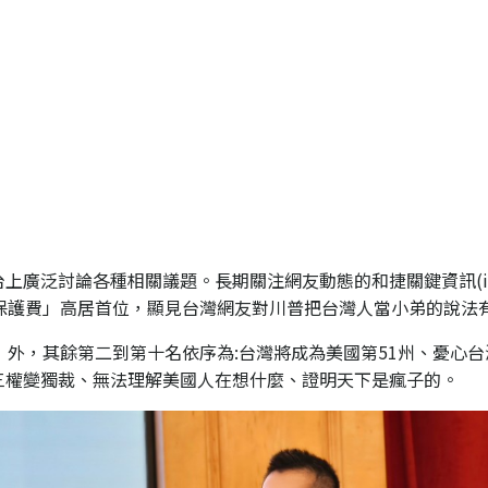
廣泛討論各種相關議題。長期關注網友動態的和捷關鍵資訊(iNi
保護費」高居首位，顯見台灣網友對川普把台灣人當小弟的說法
費」外，其餘第二到第十名依序為:台灣將成為美國第51州、憂心
三權變獨裁、無法理解美國人在想什麼、證明天下是瘋子的。