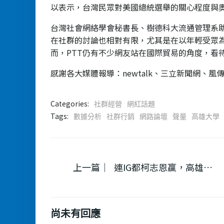
以表示，台灣民眾對美國總統選舉的關心程度與奧
台灣社會網絡學會秘書長、樹德科大流通管理系
在社群的討論也相對有限，尤其是在以年輕受眾為
而，PTT仍有不少網友站在國際貿易的角度，看
感謝各大媒體報導：newtalk、三立新聞網、風傳
Categories:
社群經營
網紅話題
Tags:
數據分析
社群行銷
網路論壇
聲量
高雄大學
Post
上一篇｜
連IG都柯志恩贏，高雄真要變天？綠5位市長可能人選社群表現「有得追」
navigation
尚未有回應