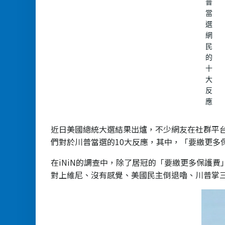
普
當
選
網
民
的
十
大
反
應
近日美國總統大選結果出爐，不少網友在社群平台上
們對於川普當選的10大反應，其中，「要繳更多
在iNiN的調查中，除了居冠的「要繳更多保護
對上維尼、沒有感覺、美國民主倒退嚕、川普掌