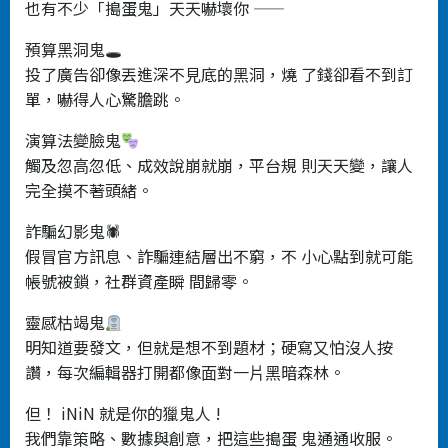
也有不少「搗蛋⻤」天天嚇壞你 ——
預算⿊洞⻤🕳
投了廣告卻像丟進深不⾒底的⿊洞，燒 了錢卻看不到訂
單，嚇得⼈⼼驚膽跳。
演算法變臉⻤
觸及忽⾼忽低、成效說崩就崩，平台規 則天天變，讓⼈
完全摸不著頭緒。
詐騙幻影⻤🕷
假冒官⽅訊息、詐騙連結層出不窮，不 ⼩⼼點到就可能
帳號被鎖，社群資產瞬 間歸零。
靈感枯竭⻤
明知道要發⽂，但就是想不到題材；硬寫⼜怕沒⼈按
讚，每次編輯器打開都像⾯對⼀⽚⿊暗森林。
但！ iNiN 就是你的獵⻤⼈ !
我們靠策略、數據與創意，把這些搗蛋 ⻤通通收服。