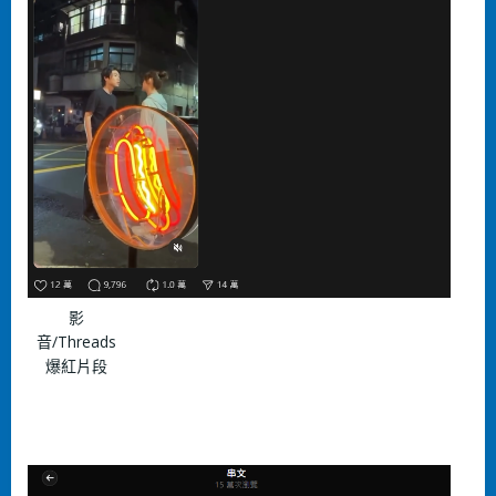
影
⾳/Threads
爆紅⽚段