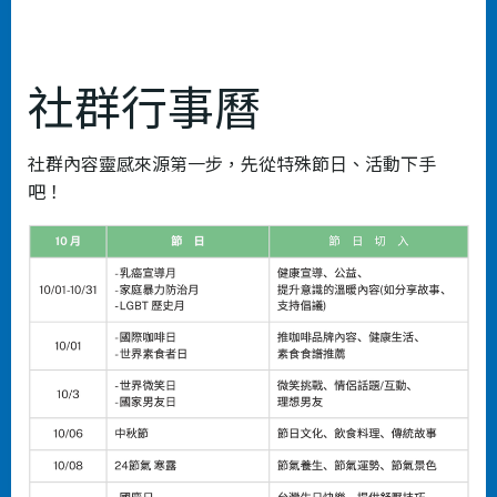
社群⾏事曆
社群內容靈感來源第⼀步，先從特殊節⽇、活動下⼿
吧！