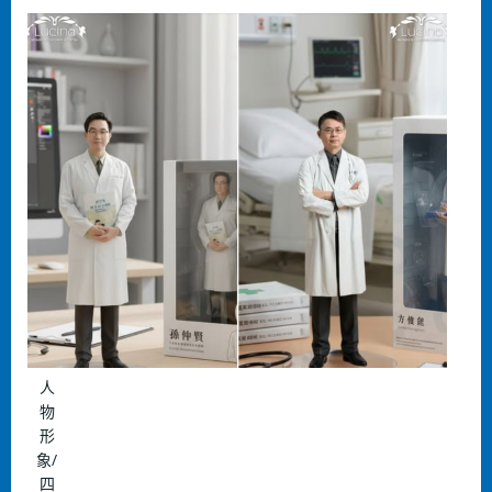
⼈
物
形
象/
四