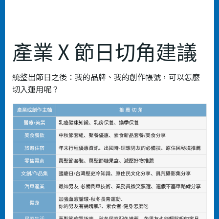
產業 X 節⽇切⻆建議
統整出節⽇之後：我的品牌、我的創作帳號，可以怎麼
切⼊運⽤呢？