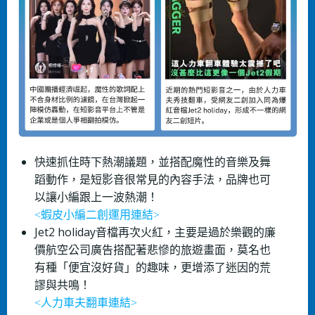
快速抓住時下熱潮議題，並搭配魔性的⾳樂及舞
蹈動作，是短影⾳很常⾒的內容⼿法，品牌也可
以讓⼩編跟上⼀波熱潮！
<蝦⽪⼩編⼆創運⽤
連
結>
Jet2 holiday⾳檔再次⽕紅，主要是過於樂觀的廉
價航空公司廣告搭配著悲慘的旅遊畫⾯，莫名也
有種「便宜沒好貨」的趣味，更增添了迷因的荒
謬與共鳴！
<⼈⼒⾞夫翻⾞連結>