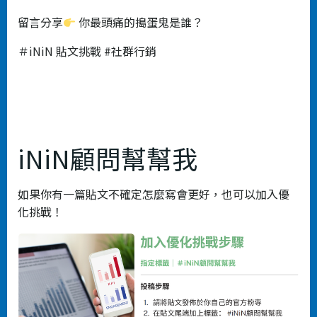
留⾔分享
你最頭痛的搗蛋⻤是誰？
＃iNiN 貼⽂挑戰 #社群⾏銷
iNiN顧問幫幫我
如果你有一篇貼文不確定怎麼寫會更好，也可以加入優
化挑戰！