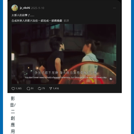
影
⾳/
⼆
創
應
⽤