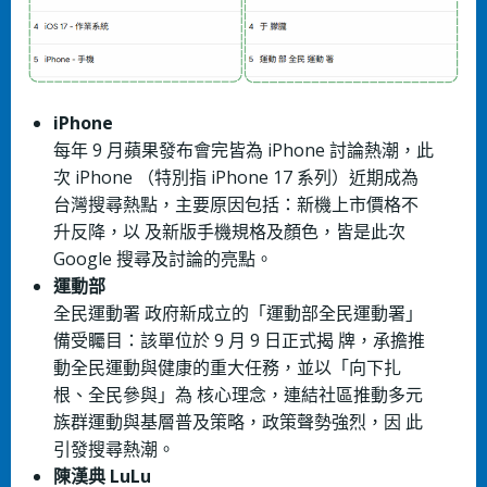
iPhone
每年 9 ⽉蘋果發布會完皆為 iPhone 討論熱潮，此
次 iPhone （特別指 iPhone 17 系列）近期成為
台灣搜尋熱點，主要原因包括：新機上市價格不
升反降，以 及新版⼿機規格及顏⾊，皆是此次
Google 搜尋及討論的亮點。
運動部
全⺠運動署 政府新成⽴的「運動部全⺠運動署」
備受矚⽬：該單位於 9 ⽉ 9 ⽇正式揭 牌，承擔推
動全⺠運動與健康的重⼤任務，並以「向下扎
根、全⺠參與」為 核⼼理念，連結社區推動多元
族群運動與基層普及策略，政策聲勢強烈，因 此
引發搜尋熱潮。
陳漢典 LuLu