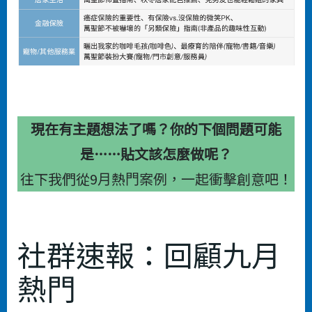
現在有主題想法了嗎？你的下個問題可能
是……貼文該怎麼做呢？
往下我們從9⽉熱⾨案例，⼀起衝擊創意吧！
社群速報：回顧九⽉
熱⾨