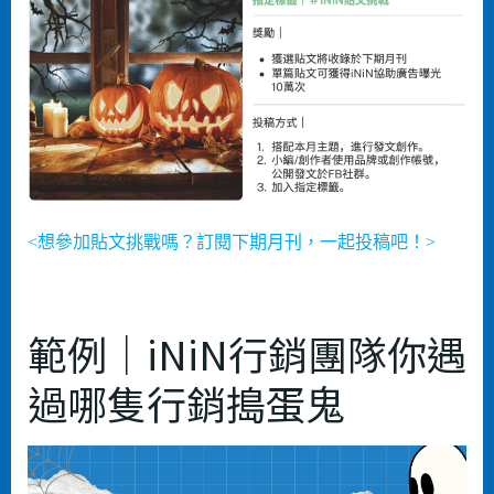
<想參加貼文挑戰嗎？訂閱下期月刊，一起投稿吧！>
範例｜iNiN⾏銷團隊你遇
過哪隻⾏銷搗蛋⻤