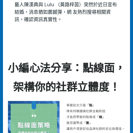
藝⼈陳漢典與 Lulu （⿈路梓茵）突然於近⽇宣布
結婚，消息猶如震撼彈，網 友熱烈搜尋相關資
訊，確認資訊真實性。
小編心法分享：點線⾯，
架構你的社群⽴體度！