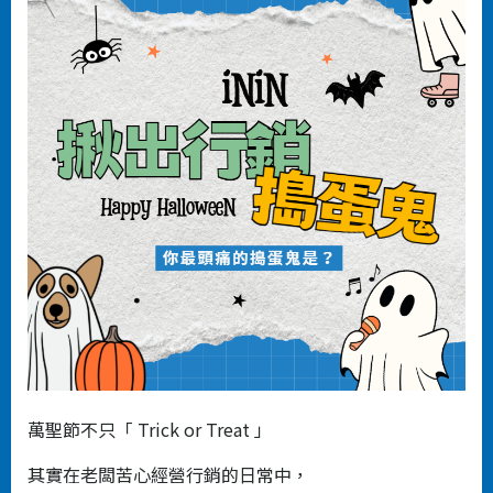
萬聖節不只「 Trick or Treat 」
其實在⽼闆苦⼼經營⾏銷的⽇常中，