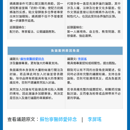
查看議題原文：
|
蘇怡寧醫師愛碎念
李屏瑤