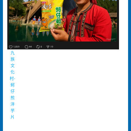
九
族
文
化
村-
蚵
仔
煎
洋
芋
片