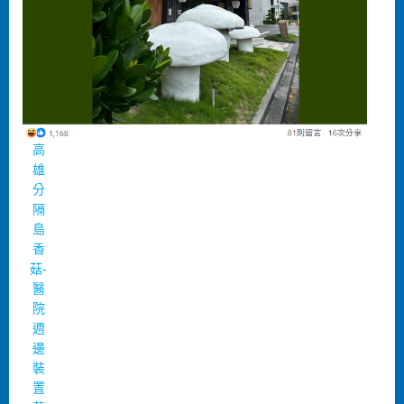
高
雄
分
隔
島
香
菇-
醫
院
週
邊
裝
置