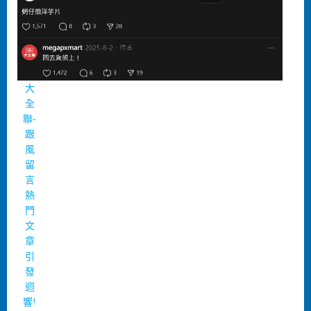
大
全
聯-
跟
風
留
言
熱
門
文
章
引
發
迴
響!