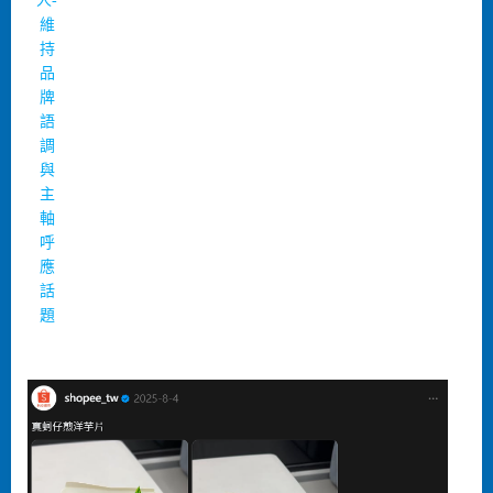
人-
維
持
品
牌
語
調
與
主
軸
呼
應
話
題