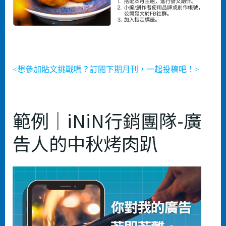
<想參加貼文挑戰嗎？訂閱下期月刊，一起投稿吧！>
範例｜iNiN行銷團隊-廣
告人的中秋烤肉趴