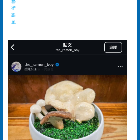
藝
術
跟
風