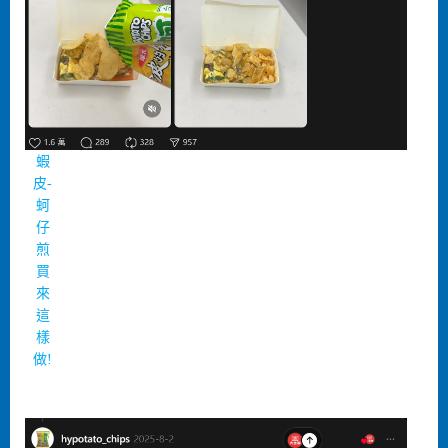
蝦
皮-
蚵
仔
煎
買
來
這
樣
做!