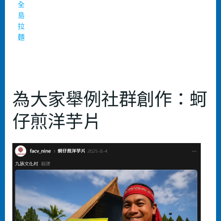
全
島
拉
麵
為大家舉例社群創作：蚵
仔煎洋芋片